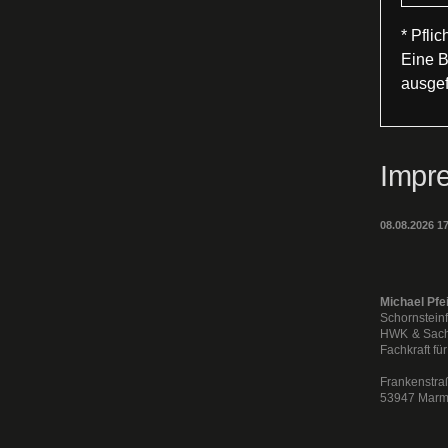
* Pflic
Eine B
ausgef
Impr
08.08.2026 17
Michael Pfei
Schornstein
HWK & Sach
Fachkraft f
Frankenstra
53947 Mar