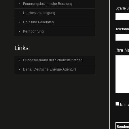
Feuerungstechnische Beratung
Straße 
Heizkesselreinigung
Holz und Pelletofen
Telefon
Kernbohrung
Links
Ihre N
Bundesverband der Schornsteinfeger
Dena (Deutsche Energie Agentur)
Ich h