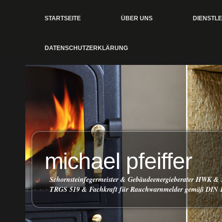
STARTSEITE
ÜBER UNS
DIENSTL
DATENSCHUTZERKLÄRUNG
michael pfeiffer
Schornsteinfegermeister & Gebäudeenergieberater HWK & 
TRGS 519 & Fachkraft für Rauchwarnmelder gemäß DIN 