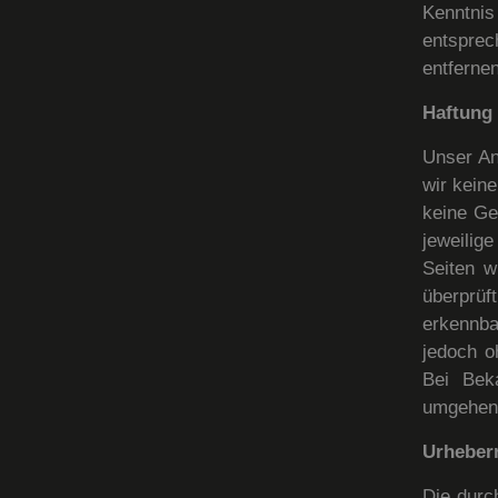
Kenntnis
entspre
entfernen
Haftung 
Unser An
wir kein
keine Ge
jeweilig
Seiten w
überprüf
erkennba
jedoch o
Bei Bek
umgehend
Urheber
Die durc