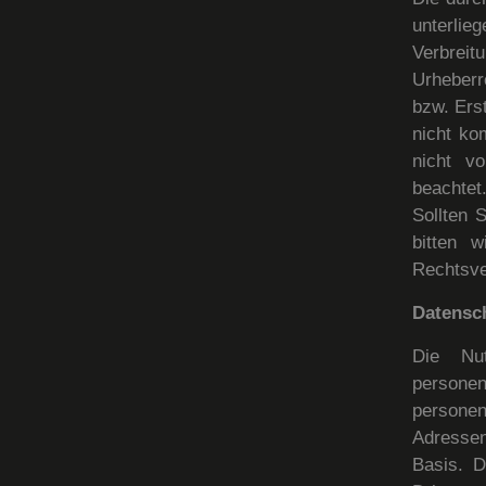
unterlie
Verbrei
Urheberr
bzw. Erst
nicht ko
nicht vo
beachtet
Sollten 
bitten 
Rechtsve
Datensc
Die Nu
person
persone
Adressen)
Basis. D