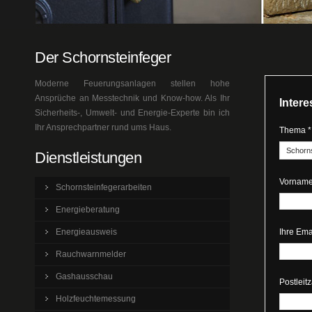
Der Schornsteinfeger
Moderne Feuerungsanlagen stellen hohe
Ansprüche an Messtechnik und Know-how. Als Ihr
Inter
Sicherheits-, Umwelt- und Energie-Experte bin ich
Ihr Ansprechpartner rund ums Haus.
Thema *
Dienstleistungen
Vorname
Schornsteinfegerarbeiten
Energieberatung
Energieausweis
Ihre Ema
Rauchwarnmelder
Gashausschau
Postleit
Holzfeuchtemessung