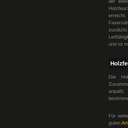
der elek
Holzfeuc
erreich
Fasersät
zusätzl
Leitfähig
und ist 
Holzfe
Die Hol
Zusamme
anpaßt,
bestimme
Für weit
guten
Art