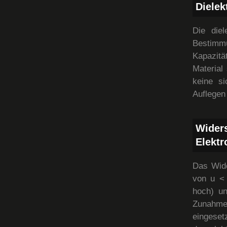
Dielek
Die diel
Bestimm
Kapazitä
Material
keine s
Auflegen
Wider
Elektr
Das Wide
von u < 
hoch) un
Zunahme
eingeset