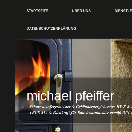
STARTSEITE
ÜBER UNS
DIENSTL
DATENSCHUTZERKLÄRUNG
michael pfeiffer
Schornsteinfegermeister & Gebäudeenergieberater HWK & 
TRGS 519 & Fachkraft für Rauchwarnmelder gemäß DIN 