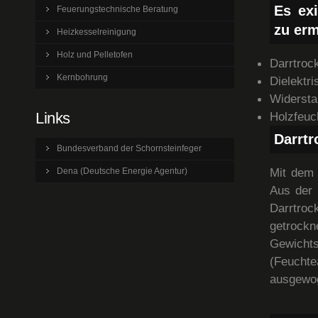
Es exi
Feuerungstechnische Beratung
zu erm
Heizkesselreinigung
Holz und Pelletofen
Darrtroc
Kernbohrung
Dielektr
Widersta
Links
Holzfeuc
Darrt
Bundesverband der Schornsteinfeger
Mit dem 
Dena (Deutsche Energie Agentur)
Aus der 
Darrtroc
getroc
Gewicht
(Feucht
ausgewo